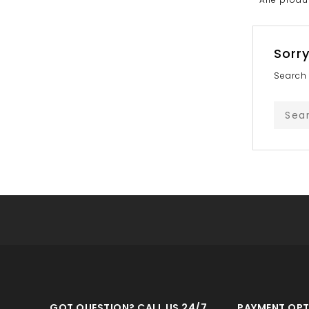
Sorry
Search 
GOT QUESTION? CALL US 24/7
PAYMENT OPT