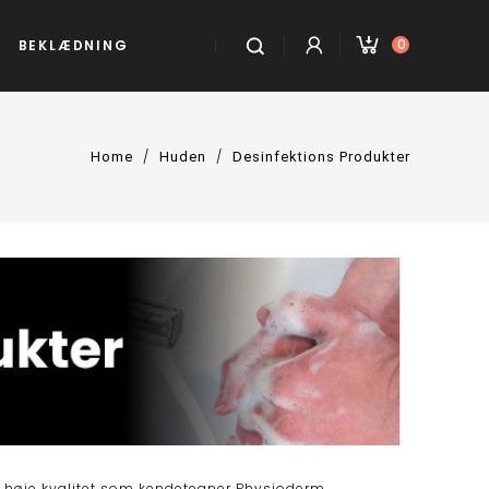
0
BEKLÆDNING
Home
Huden
Desinfektions Produkter
e høje kvalitet som kendetegner Physioderm