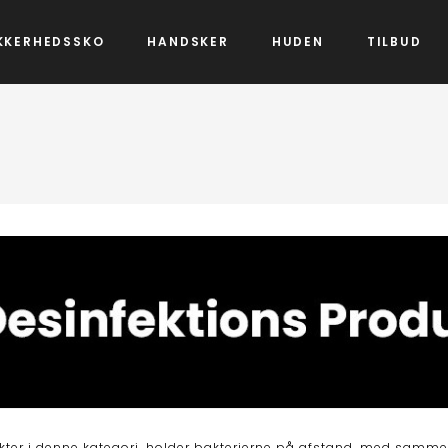
KKERHEDSSKO
HANDSKER
HUDEN
TILBUD
kter i denne kategori, holder bakterierne på afstand, med samm