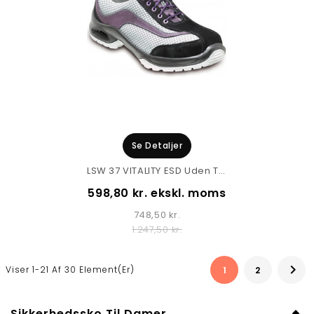
Se Detaljer
LSW 37 VITALITY ESD Uden Tå Kappe
598,80 kr. ekskl. moms
748,50 kr.
1.247,50 kr.

Viser 1-21 Af 30 Element(er)
1
2
Sikkerhedssko Til Damer