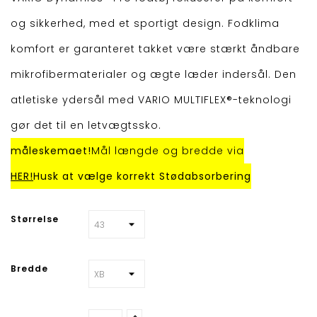
og sikkerhed, med et sportigt design. Fodklima
komfort er garanteret takket være stærkt åndbare
mikrofibermaterialer og ægte læder indersål. Den
atletiske ydersål med VARIO MULTIFLEX®-teknologi
gør det til en letvægtssko.
måleskemaet!
Mål længde og bredde via
HER!
Husk at vælge korrekt Stødabsorbering
Størrelse
Bredde