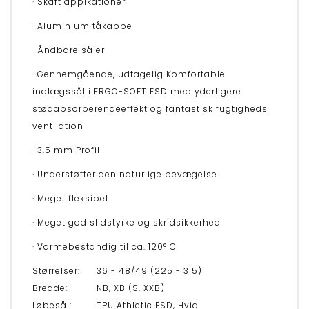
· Skaft appikationer
· Aluminium tåkappe
· Åndbare såler
· Gennemgående, udtagelig Komfortable
indlægssål i ERGO-SOFT ESD med yderligere
stødabsorberendeeffekt og fantastisk fugtigheds
ventilation
· 3,5 mm Profil
· Understøtter den naturlige bevægelse
· Meget fleksibel
· Meget god slidstyrke og skridsikkerhed
· Varmebestandig til ca. 120° C
Størrelser:
36 - 48/49 (225 - 315)
Bredde:
NB, XB (S, XXB)
Løbesål:
TPU Athletic ESD, Hvid